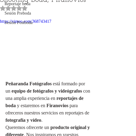
Reportaje boda
Obtuvo NaN de 5 estrellas.
Sesión Preboda
https://vimeo.com/368743417
Sesión Postboda
Peñaranda Fotógrafos
 está formado por 
un 
equipo de fotógrafos y videógrafos
 con 
una amplia experiencia en 
reportajes de 
boda
 y estaremos en 
Firanovios
 para 
ofreceros nuestros servicios en reportajes de 
fotografía y vídeo
.
Queremos ofrecerte un 
producto original y 
diferente
. Nos inspiramos en vuestras 