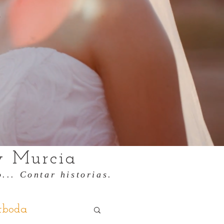
y Murcia
... Contar historias.
stboda